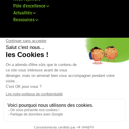
Pôle d’excellence
Actualités
Ressources
© Groupe Bovis 2024 -
Mentions légales
-
CGU
-
Plan du site
-
RGPD
-
CGV