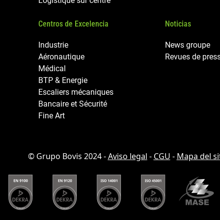
Logistique sur centre
Centros de Excelencia
Noticias
Industrie
News groupe
Aéronautique
Revues de pres
Médical
BTP & Energie
Escaliers mécaniques
Bancaire et Sécurité
Fine Art
© Grupo Bovis 2024 -
Aviso legal
-
CGU
-
Mapa del si