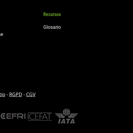
Recursos
Glosario
se
tio
-
RGPD
-
CGV