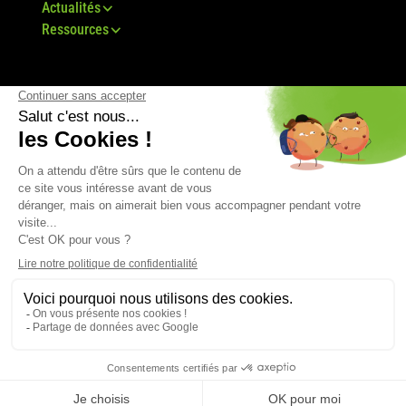
Actualités
Ressources
© Groupe Bovis 2024 -
Mentions légales
-
CGU
-
Plan du site
-
RGPD
-
CGV