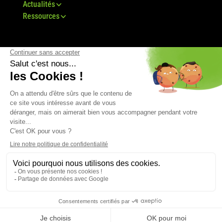
Actualités
Ressources
© Groupe Bovis 2024 -
Mentions légales
-
CGU
-
Plan du site
-
RGPD
-
CGV