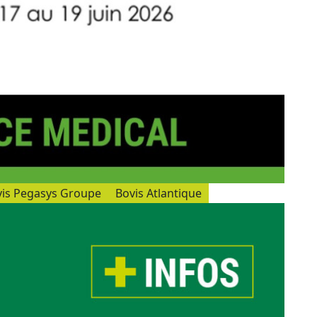
is Pegasys Groupe
Bovis Atlantique