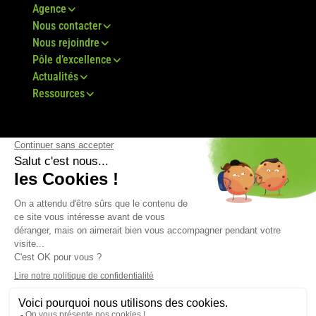
Agence
Nous contacter
Nous rejoindre
Pôle d’excellence
Actualités
Ressources
© Groupe Bovis 2024 -
Mentions légales
-
CGU
-
Plan du site
-
RGPD
-
CGV