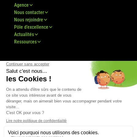
Agence
Nous contacter
Nous rejoindre
Pôle d’excellence
Actualités
Ressources
© Groupe Bovis 2024 -
Mentions légales
-
CGU
-
Plan du site
-
RGPD
-
CGV