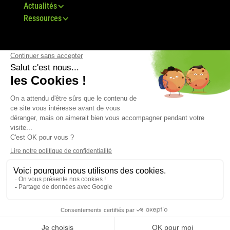
Actualités
Ressources
© Groupe Bovis 2024 -
Mentions légales
-
CGU
-
Plan du site
-
RGPD
-
CGV