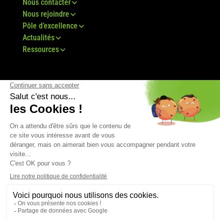
Nous contacter
Nous rejoindre
Pôle d’excellence
Actualités
Ressources
© Groupe Bovis 2024 -
Mentions légales
-
CGU
-
Plan du site
-
RGPD
-
CGV