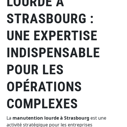
LOURDE À
STRASBOURG :
UNE EXPERTISE
INDISPENSABLE
POUR LES
OPÉRATIONS
COMPLEXES
La
manutention lourde à Strasbourg
est une
activité stratégique pour les entreprises