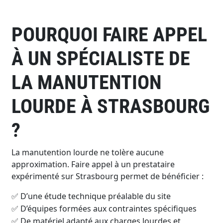
POURQUOI FAIRE APPEL
À UN SPÉCIALISTE DE
LA MANUTENTION
LOURDE À STRASBOURG
?
La manutention lourde ne tolère aucune
approximation. Faire appel à un prestataire
expérimenté sur Strasbourg permet de bénéficier :
D’une étude technique préalable du site
✅
D
’é
quipes form
é
es aux contraintes sp
é
cifiques
✅
De mat
é
riel adapt
é
aux charges lourdes et
✅