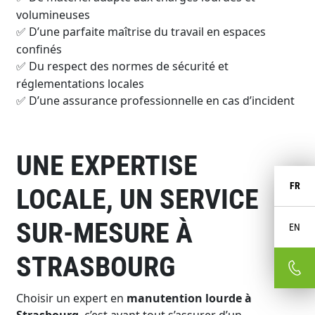
volumineuses
D
’
une parfaite ma
î
trise du travail en espaces
✅
confin
é
s
Du respect des normes de s
é
curit
é
et
✅
r
é
glementations locales
D
’
une assurance professionnelle en cas d
’
incident
✅
UNE EXPERTISE
FR
LOCALE, UN SERVICE
SUR-MESURE À
EN
STRASBOURG
Choisir un expert en
manutention lourde à
Strasbourg
, c’est avant tout s’assurer d’un