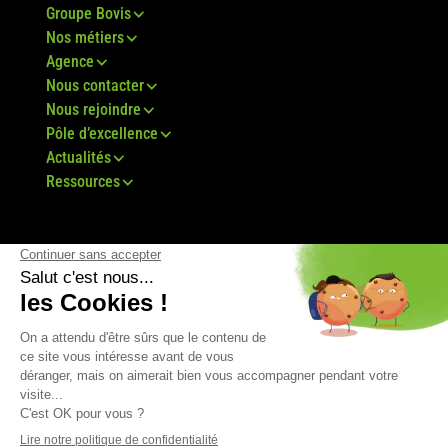
Groupe Bovis
Nos métiers
Agence
Nous contacter
Nous rejoindre
Pôle d’excellence
Actualités
Ressources
© Groupe Bovis 2024 -
Mentions légales
-
CGU
-
Plan du site
-
RGPD
-
CGV