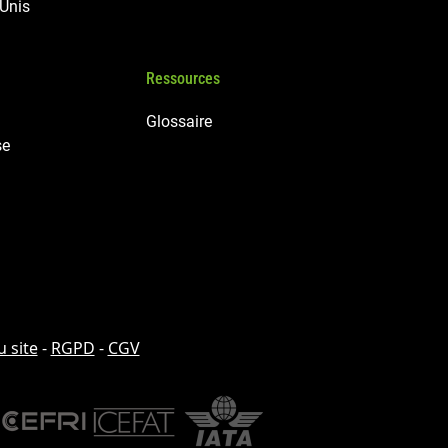
 Unis
Ressources
Glossaire
se
u site
-
RGPD
-
CGV