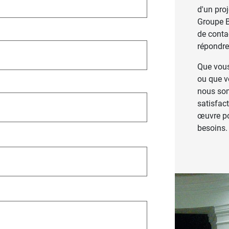
d'un pro
Groupe B
de contac
répondre
Que vous
ou que v
nous so
satisfact
œuvre po
besoins.