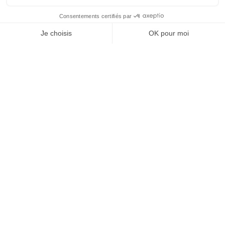
Nos
Bovis
Déménagement
Accueil
agences
Périgord
d'entreprise 24
DÉMÉNAGEMENT
ADMINISTRATIF ET
TRANSFERT
INDUSTRIEL