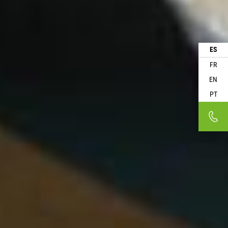
ES
FR
EN
PT