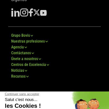
Grupo Bovis
Nuestras profesiones
Agencia
Contáctanos
Únete a nosotros
Centros de Excelencia
Noticias
Recursos
© Grupo Bovis 2024 -
Aviso legal
-
CGU
-
Mapa
del sitio
-
RGPD
-
CGV