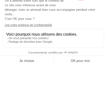
Accueil
Nos agences
Bovis Alsace
Levage et grutage 67
STRASBOURG