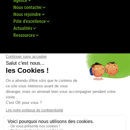
Agence
Nous contacter
Nous rejoindre
Pôle d’excellence
Actualités
Ressources
© Groupe Bovis 2024 -
Mentions légales
-
CGU
-
Plan du site
-
RGPD
-
CGV