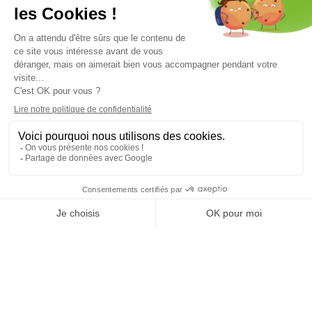
Nos
Bovis
Transfert industriel et
Accueil
agences
Périgord
déménagement d’usine 24