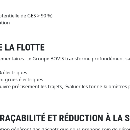
tentielle de GES > 90 %)
ation
 LA FLOTTE
glementaires. Le Groupe BOVIS transforme profondément sa 
% électriques
ni-grues électriques
ivre précisément les trajets, évaluer les tonne-kilomètres 
TRAÇABILITÉ ET RÉDUCTION À LA 
ention génèrent des déchets que nous prenons soin de gére