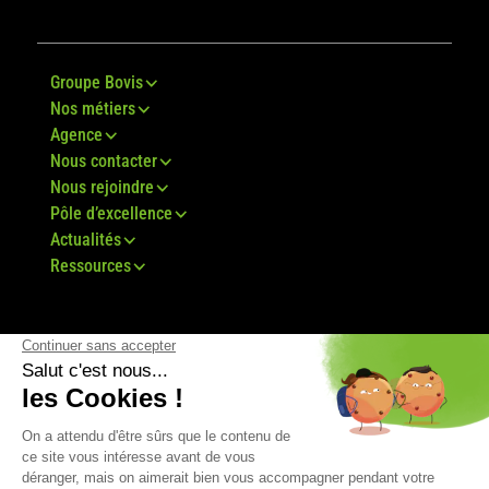
Groupe Bovis
Nos métiers
Agence
Nous contacter
Nous rejoindre
Pôle d’excellence
Actualités
Ressources
© Groupe Bovis 2024 -
Mentions légales
-
CGU
-
Plan du site
-
RGPD
-
CGV