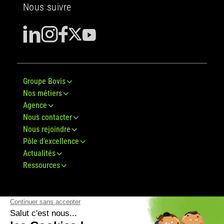
Nous suivre
Groupe Bovis
Nos métiers
Agence
Nous contacter
Nous rejoindre
Pôle d’excellence
Actualités
Ressources
© Groupe Bovis 2024 -
Mentions légales
-
CGU
-
Plan du site
-
RGPD
-
CGV