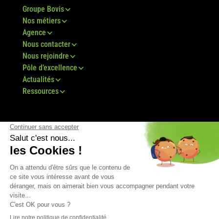
Groupe Bovis
Nos métiers
Agence
Nous contacter
Nous rejoindre
Pôle d’excellence
Actualités
Ressources
© Groupe Bovis 2024 -
Mentions légales
-
CGU
-
Plan du site
-
RGPD
-
CGV