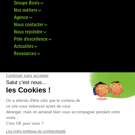
Groupe Bovis
Nos métiers
Agence
Nous contacter
Nous rejoindre
Pôle d’excellence
Actualités
Ressources
© Groupe Bovis 2024 -
Mentions légales
-
CGU
-
Plan du site
-
RGPD
-
CGV