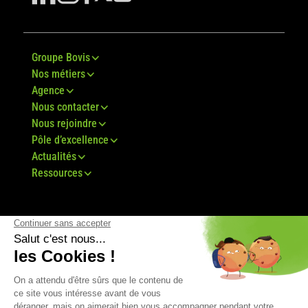
Groupe Bovis
Nos métiers
Agence
Nous contacter
Nous rejoindre
Pôle d’excellence
Actualités
Ressources
© Groupe Bovis 2024 -
Mentions légales
-
CGU
-
Plan du site
-
RGPD
-
CGV