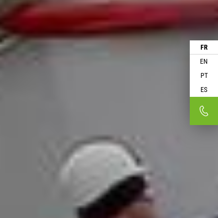
FR
EN
PT
ES