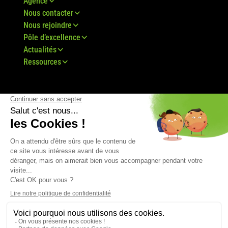
Agence
Nous contacter
Nous rejoindre
Pôle d’excellence
Actualités
Ressources
© Groupe Bovis 2024 -
Mentions légales
-
CGU
-
Plan du site
-
RGPD
-
CGV