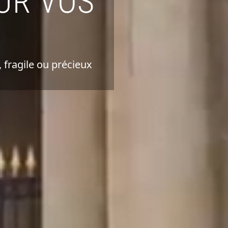
UR VOS
 fragile ou précieux