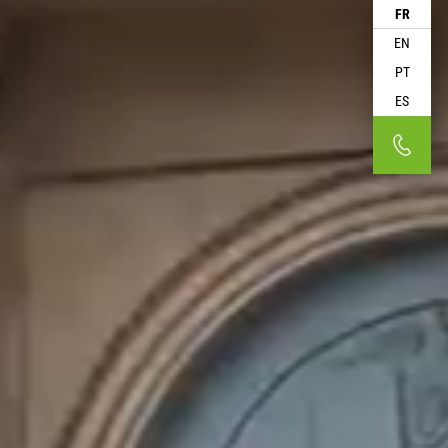
FR
EN
PT
ES