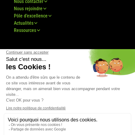
Nous contacter
Nous rejoindre
Pôle d’excellence
Actualités
Ressources
© Groupe Bovis 2024 -
Mentions légales
-
CGU
-
Plan du site
-
RGPD
-
CGV