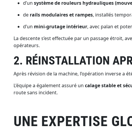
d’un
système de rouleurs hydrauliques (mouve
de
rails modulaires et rampes
, installés tempo
d’un
mini-grutage intérieur
, avec palan et pote
La descente s’est effectuée par un passage étroit, av
opérateurs.
2. RÉINSTALLATION AP
Après révision de la machine, l’opération inverse a été
L’équipe a également assuré un
calage stable et séc
route sans incident.
UNE EXPERTISE GL