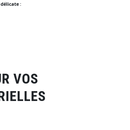
délicate
:
UR VOS
RIELLES