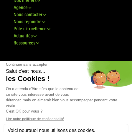
Nos métiers
Agence
Nous contacter
Nous rejoindre
Pôle d’excellence
Actualités
Ressources
© Groupe Bovis 2024 -
Mentions légales
-
CGU
-
Plan du site
-
RGPD
-
CGV