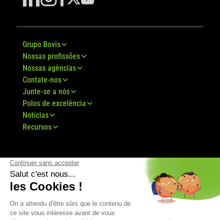
Grupo Bovis
Nossas profissões
Nossas agências
Contate-nos
Junte-se a nós
Polos de excelência
Notícias
Recursos
© Grupo Bovis 2024 -
Aviso Legal
-
TDU
-
Mapa
do Site
-
RGPD
-
TCV