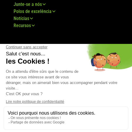
Junte-se a nós
Polos de excelência
Notícias
Recursos
© Grupo Bovis 2024 -
Aviso Legal
-
TDU
-
Mapa
do Site
-
RGPD
-
TCV