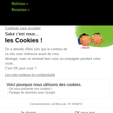
Notícias
Recursos
© Grupo Bovis 2024 -
Aviso Legal
-
TDU
-
Mapa
do Site
-
RGPD
-
TCV