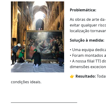
Problemática:
As obras de arte da
evitar qualquer ris
localização tornava
Solução à medida:
• Uma equipa dedica
• Foram montados a
• A nossa filial TTI
dimensões excecion
👉 Resultado:
Todas
condições ideais.
________________________________________