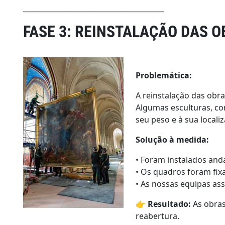
________________________________________
FASE 3: REINSTALAÇÃO DAS 
Problemática:
A reinstalação das obra
Algumas esculturas, co
seu peso e à sua locali
Solução à medida:
• Foram instalados an
• Os quadros foram fix
• As nossas equipas ass
👉
Resultado:
As obras
reabertura.