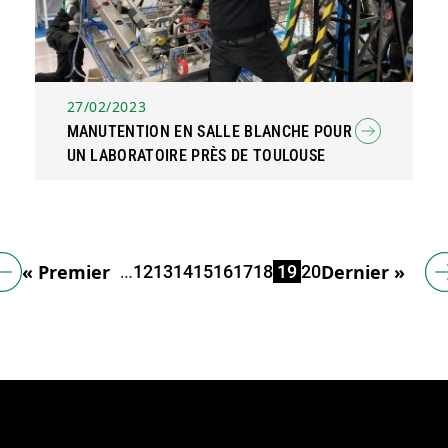
27/02/2023
MANUTENTION EN SALLE BLANCHE POUR
UN LABORATOIRE PRÈS DE TOULOUSE
Première page
Dernière pag
« Premier
Page
Page
Page
Page
Page
Page
Page
Page
Page
Dernier »
…
12
13
14
15
16
17
18
19
20