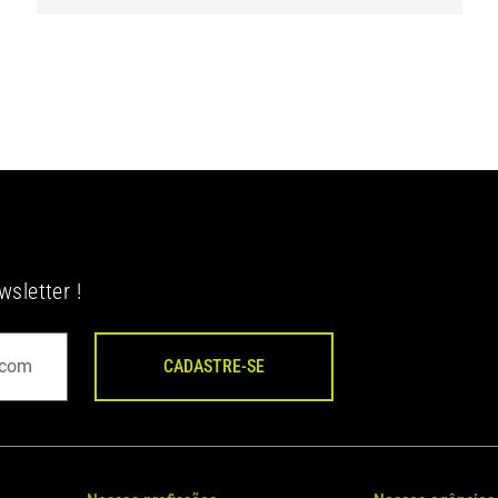
de Construção e Energia do Grupo
Bovis
sletter !
CADASTRE-SE