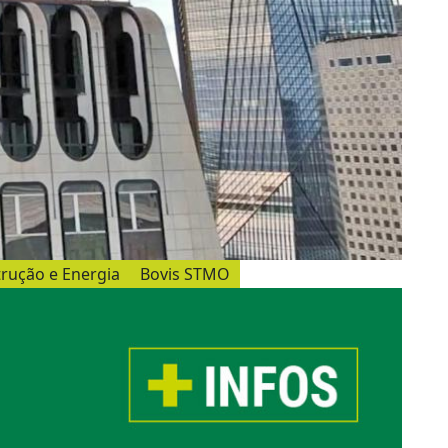
rução e Energia
Bovis STMO