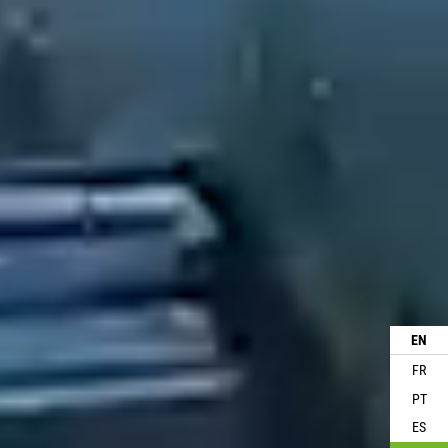
EN
FR
PT
ES